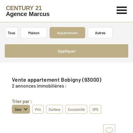
CENTURY 21
Agence Marcus
Tous
Maison
Appartement
Autres
Appliquer
Vente appartement Bobigny (93000)
2 annonces immobilières :
Trier par :
Date
Prix
Surface
Exclusivité
DPE