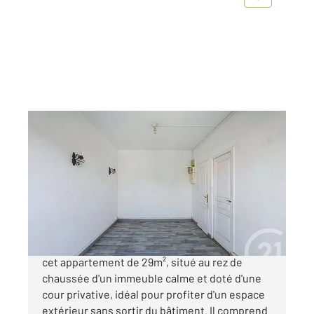
BOBIGNY 93
2
28,50 m
, 2 pièces
Ref : 16559
Appartement F2 à vendre
99 000 €
BOBIGNY PIERRE SEMMARD ! Venez découvrir
cet appartement de 29m², situé au rez de
chaussée d'un immeuble calme et doté d'une
cour privative, idéal pour profiter d'un espace
extérieur sans sortir du bâtiment. Il comprend