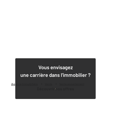
1
Vous envisagez
une carrière dans l'immobilier ?
Agence immobilière
Vente
Vente appartement
Découvrir nos offres