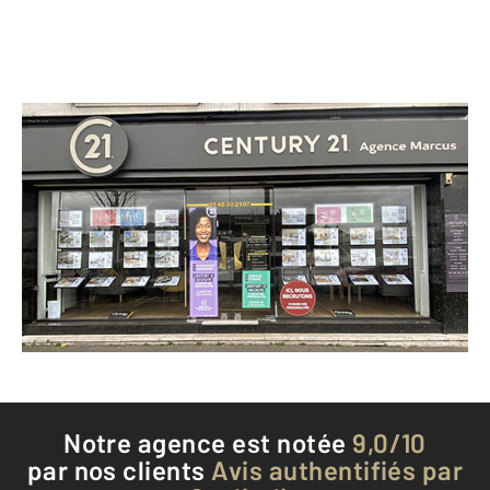
CENTURY 21 Agence Marcus
30 avenue Henri Barbusse
DRANCY - 93700
Envoyer un message
Téléphoner à l'agence
Notre agence est notée
9,0/10
par nos clients
Avis authentifiés par